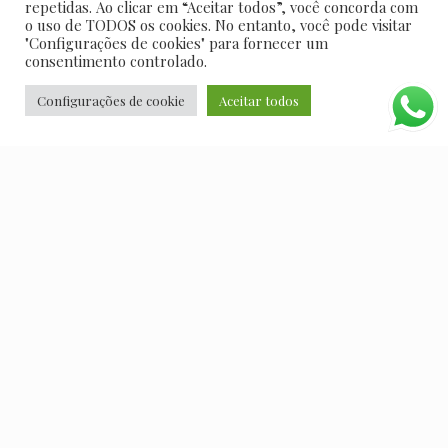
repetidas. Ao clicar em “Aceitar todos”, você concorda com
o uso de TODOS os cookies. No entanto, você pode visitar
"Configurações de cookies" para fornecer um
consentimento controlado.
Configurações de cookie
Aceitar todos
Como funciona nossa
metodologia
Cada empresa terá uma análise individual. Não acreditamos que
existe um modelo pronto que sirva para todas as empresas, como